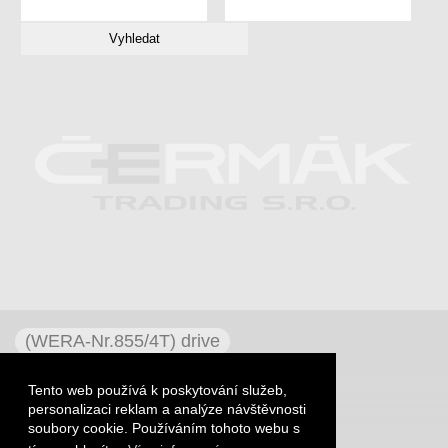
(WERA-Nr.855/4T) drive
ABC SPAX FEX-A screws
Tento web používá k poskytování služeb,
ABC SPAX FEX-H screws
personalizaci reklam a analýze návštěvnosti
ABC SPAX FEX-KS screws
soubory cookie. Používáním tohoto webu s