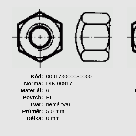
Kód:
009173000050000
Norma:
DIN 00917
Materiál:
6
Povrch:
PL
Tvar:
nemá tvar
Průměr:
5,0 mm
Délka:
0 mm