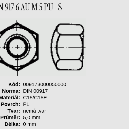
N 917 6 AU M 5 PU=S
Kód:
009173000050000
Norma:
DIN 00917
Materiál:
C15/C15E
Povrch:
PL
Tvar:
nemá tvar
Průměr:
5,0 mm
Délka:
0 mm