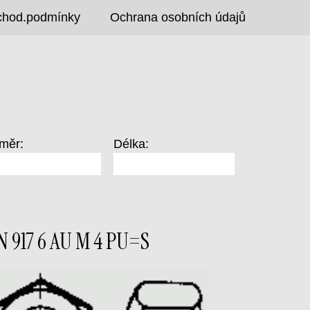
chod.podmínky
Ochrana osobních údajů
měr:
Délka:
N 917 6 AU M 4 PU=S