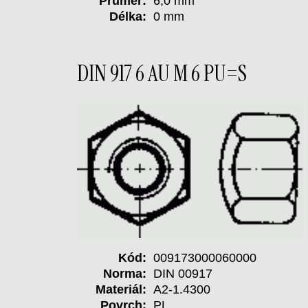
Průměr:
6,0 mm
Délka:
0 mm
DIN 917 6 AU M 6 PU=S
Kód:
009173000060000
Norma:
DIN 00917
Materiál:
A2-1.4300
Povrch:
PL