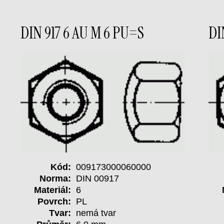
DIN 917 6 AU M 6 PU=S
DI
Kód:
009173000060000
Norma:
DIN 00917
Materiál:
6
Povrch:
PL
Tvar:
nemá tvar