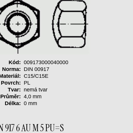
Kód:
009173000040000
Norma:
DIN 00917
Materiál:
C15/C15E
Povrch:
PL
Tvar:
nemá tvar
Průměr:
4,0 mm
Délka:
0 mm
N 917 6 AU M 5 PU=S