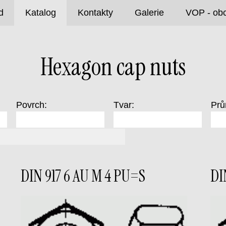
d
Katalog
Kontakty
Galerie
VOP - ob
Hexagon cap nuts
Povrch:
Tvar:
Prů
DIN 917 6 AU M 4 PU=S
DI