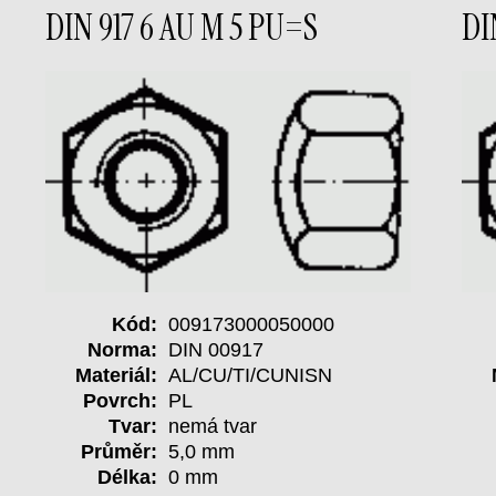
DIN 917 6 AU M 5 PU=S
DI
Kód:
009173000050000
Norma:
DIN 00917
Materiál:
AL/CU/TI/CUNISN
Povrch:
PL
Tvar:
nemá tvar
Průměr:
5,0 mm
Délka:
0 mm