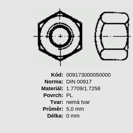
Kód:
009173000050000
Norma:
DIN 00917
Materiál:
1.7709/1.7258
Povrch:
PL
Tvar:
nemá tvar
Průměr:
5,0 mm
Délka:
0 mm