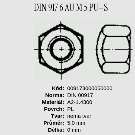
DIN 917 6 AU M 5 PU=S
Kód:
009173000050000
Norma:
DIN 00917
Materiál:
A2-1.4300
Povrch:
PL
Tvar:
nemá tvar
Průměr:
5,0 mm
Délka:
0 mm