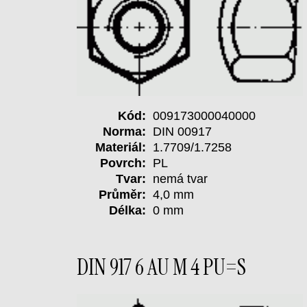
Kód:
009173000040000
Norma:
DIN 00917
Materiál:
1.7709/1.7258
Povrch:
PL
Tvar:
nemá tvar
Průměr:
4,0 mm
Délka:
0 mm
DIN 917 6 AU M 4 PU=S