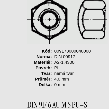
Kód:
009173000040000
Norma:
DIN 00917
Materiál:
A2-1.4300
Povrch:
PL
Tvar:
nemá tvar
Průměr:
4,0 mm
Délka:
0 mm
DIN 917 6 AU M 5 PU=S