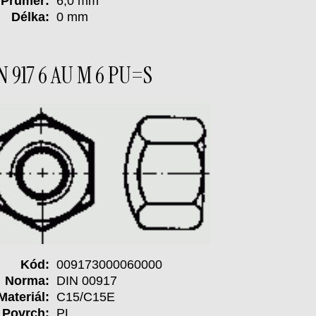
Průměr:
6,0 mm
Délka:
0 mm
N 917 6 AU M 6 PU=S
Kód:
009173000060000
Norma:
DIN 00917
Materiál:
C15/C15E
Povrch:
PL