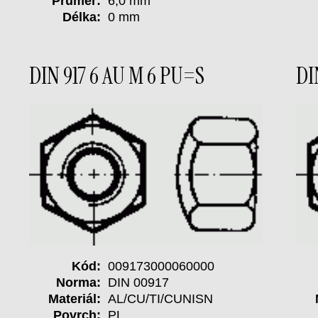
Průměr:
6,0 mm
Délka:
0 mm
DIN 917 6 AU M 6 PU=S
DI
Kód:
009173000060000
Norma:
DIN 00917
Materiál:
AL/CU/TI/CUNISN
Povrch:
PL