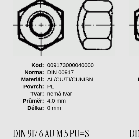
Kód:
009173000040000
Norma:
DIN 00917
Materiál:
AL/CU/TI/CUNISN
Povrch:
PL
Tvar:
nemá tvar
Průměr:
4,0 mm
Délka:
0 mm
DIN 917 6 AU M 5 PU=S
DI