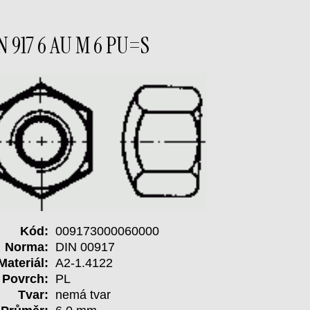
N 917 6 AU M 6 PU=S
Kód:
009173000060000
Norma:
DIN 00917
Materiál:
A2-1.4122
Povrch:
PL
Tvar:
nemá tvar