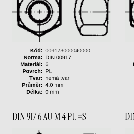
Kód:
009173000040000
Norma:
DIN 00917
Materiál:
6
Povrch:
PL
Tvar:
nemá tvar
Průměr:
4,0 mm
Délka:
0 mm
DIN 917 6 AU M 4 PU=S
DI