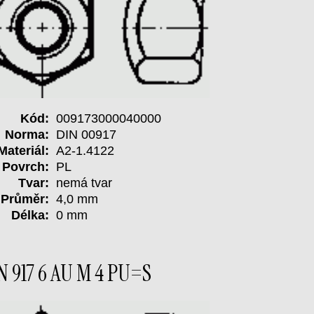
Kód:
009173000040000
Norma:
DIN 00917
Materiál:
A2-1.4122
Povrch:
PL
Tvar:
nemá tvar
Průměr:
4,0 mm
Délka:
0 mm
N 917 6 AU M 4 PU=S