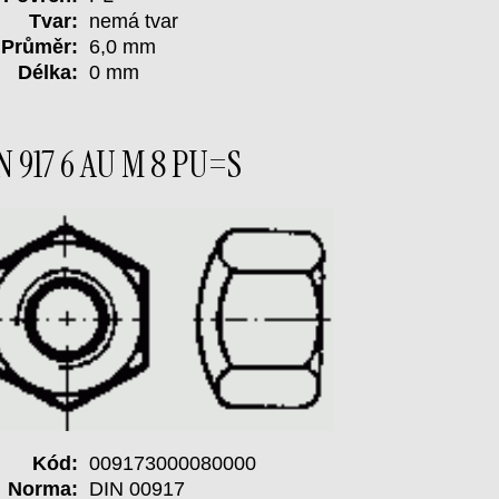
Tvar:
nemá tvar
Průměr:
6,0 mm
Délka:
0 mm
N 917 6 AU M 8 PU=S
Kód:
009173000080000
Norma:
DIN 00917