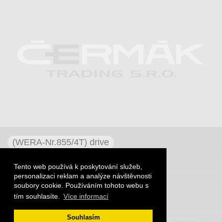
(WERA-Nr.855/4T) drive
ABC SPAX FEX-A screws
Tento web používá k poskytování služeb,
ABC SPAX FEX-H screws
personalizaci reklam a analýze návštěvnosti
ABC SPAX FEX-KS screws
soubory cookie. Používáním tohoto webu s
ABC-SPAX assortment
tím souhlasíte.
Více informací
ABC-SPAX Backboard scr
Souhlasím