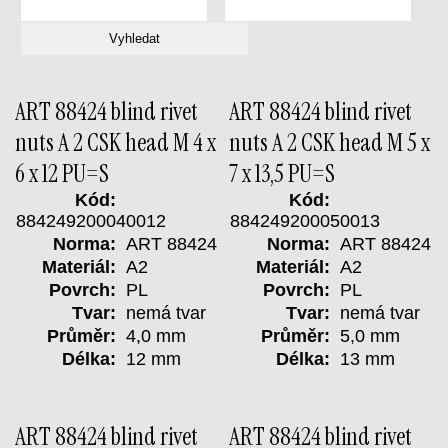
ART 88424 blind rivet
ART 88424 blind rivet
nuts A 2 CSK head M 4 x
nuts A 2 CSK head M 5 x
6 x 12 PU=S
7 x 13,5 PU=S
Kód:
Kód:
884249200040012
884249200050013
Norma:
ART 88424
Norma:
ART 88424
Materiál:
A2
Materiál:
A2
Povrch:
PL
Povrch:
PL
Tvar:
nemá tvar
Tvar:
nemá tvar
Průměr:
4,0 mm
Průměr:
5,0 mm
Délka:
12 mm
Délka:
13 mm
ART 88424 blind rivet
ART 88424 blind rivet