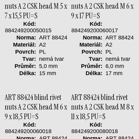
nuts A 2 CSK head M 5 x
nuts A 2 CSK head M 6 x
7 x 15,5 PU=S
9 x 17 PU=S
Kód:
Kód:
884249200050015
884249200060017
Norma:
ART 88424
Norma:
ART 88424
Materiál:
A2
Materiál:
A2
Povrch:
PL
Povrch:
PL
Tvar:
nemá tvar
Tvar:
nemá tvar
Průměr:
5,0 mm
Průměr:
6,0 mm
Délka:
15 mm
Délka:
17 mm
ART 88424 blind rivet
ART 88424 blind rivet
nuts A 2 CSK head M 6 x
nuts A 2 CSK head M 8 x
9 x 18,5 PU=S
11 x 18,5 PU=S
Kód:
Kód:
884249200060018
884249200080018
Norma:
ART 88424
Norma:
ART 88424